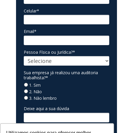
Celular*
Email*
Pessoa Física ou Jurídica?*
Sua empresa já realizou uma auditoria
trabalhista?*
1. Sim
2. Não
3. Não lembro
Deixe aqui a sua dúvida
4 + 10 = ?
Utilizamos cookies para oferecer melhor